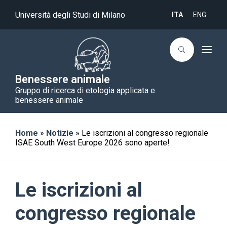
Università degli Studi di Milano
ITA
ENG
T
o
g
g
Benessere animale
l
Gruppo di ricerca di etologia applicata e
e
n
benessere animale
a
v
i
g
Home
»
Notizie
»
Le iscrizioni al congresso regionale
a
ISAE South West Europe 2026 sono aperte!
t
i
o
n
Le iscrizioni al
congresso regionale