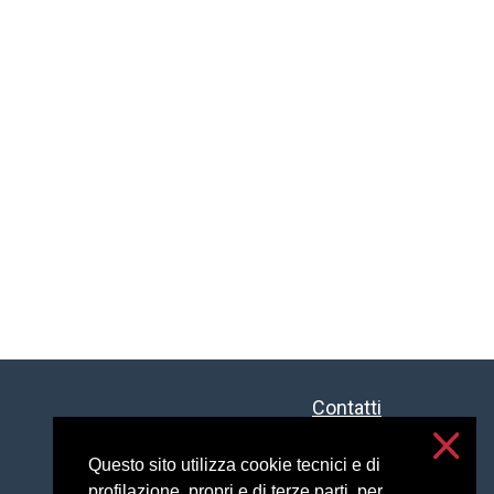
Contatti
Accessibilità
Questo sito utilizza cookie tecnici e di
Privacy e cookies
profilazione, propri e di terze parti, per